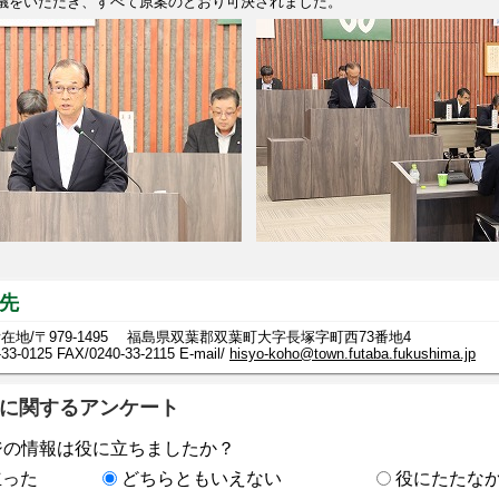
をいただき、すべて原案のとおり可決されました。
先
在地/〒979-1495 福島県双葉郡双葉町大字長塚字町西73番地4
-33-0125
FAX/0240-33-2115 E-mail/
hisyo-koho@town.futaba.fukushima.jp
に関するアンケート
ジの情報は役に立ちましたか？
立った
どちらともいえない
役にたたな