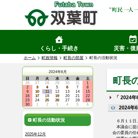
くらし・手続き
災害・復
ホーム
町政情報
町長の部屋
町長の活動状況
2024年6月
町長
日
月
火
水
木
金
土
26
27
28
29
30
31
1
2
3
4
5
6
7
8
9
10
11
12
13
14
15
16
17
18
19
20
21
22
「
2024年
23
24
25
26
27
28
29
30
1
2
3
4
5
6
2024年
町長の活動状況
６月１１日、
本議会に提出
会の委員の任
2025年12月