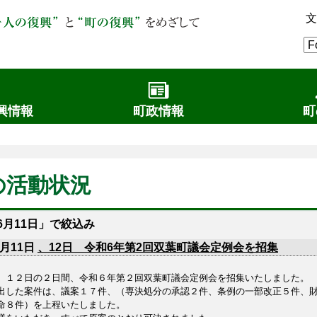
文
興情報
町政情報
町
の活動状況
6月11日
」で絞込み
6月11日
、12日 令和6年第2回双葉町議会定例会を招集
１２日の２日間、令和６年第２回双葉町議会定例会を招集いたしました。
した案件は、議案１７件、（専決処分の承認２件、条例の一部改正５件、財
命８件）を上程いたしました。