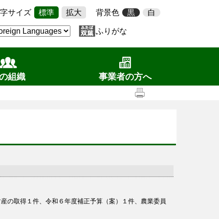
字サイズ
標準
拡大
背景色
黒
白
ふりがな
の組織
事業者の方へ
産の取得１件、令和６年度補正予算（案）１件、農業委員