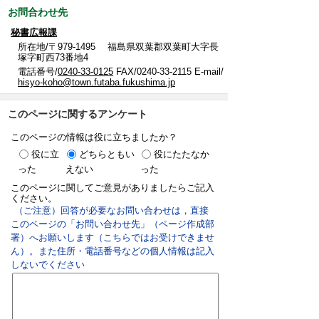
お問合わせ先
秘書広報課
所在地/〒979-1495 福島県双葉郡双葉町大字長
塚字町西73番地4
電話番号/
0240-33-0125
FAX/0240-33-2115 E-mail/
hisyo-koho@town.futaba.fukushima.jp
このページに関するアンケート
このページの情報は役に立ちましたか？
役に立
どちらともい
役にたたなか
った
えない
った
このページに関してご意見がありましたらご記入
ください。
（ご注意）回答が必要なお問い合わせは，直接
このページの「お問い合わせ先」（ページ作成部
署）へお願いします（こちらではお受けできませ
ん）。また住所・電話番号などの個人情報は記入
しないでください