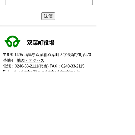
双葉町役場
〒979-1495 福島県双葉郡双葉町大字長塚字町西73
番地4
地図・アクセス
電話：
0240-33-2111
(代表)
FAX：0240-33-2115
Eメール：
futaba@town.futaba.fukushima.jp
法人番号：8000020075469
【いわき支所】
〒974-8212 いわき市東田町二丁目19-4
電話：
0246-84-5200
(代表)
FAX：0246-84-5212
【郡山支所】
〒963-8024 郡山市朝日1丁目 20-2
電話：
024-973-8090
(代表)
FAX：024-933-5120
【埼玉支所】