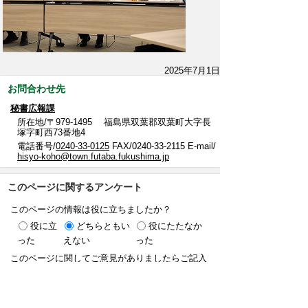
2025年7月1日
お問合わせ先
秘書広報課
所在地/〒979-1495 福島県双葉郡双葉町大字長
塚字町西73番地4
電話番号/
0240-33-0125
FAX/0240-33-2115 E-mail/
hisyo-koho@town.futaba.fukushima.jp
このページに関するアンケート
このページの情報は役に立ちましたか？
役に立
どちらともい
役にたたなか
った
えない
った
このページに関してご意見がありましたらご記入
ください。
（ご注意）回答が必要なお問い合わせは，直接
このページの「お問い合わせ先」（ページ作成部
署）へお願いします（こちらではお受けできませ