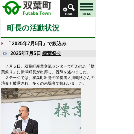
TOOL
MENU
町長の活動状況
「
2025年7月5日
」で絞込み
2025年7月5日
標葉祭り
７月５日、双葉町産業交流センターで行われた「標
葉祭り」に伊澤町長が出席し、祝辞を述べました。
ステージでは、双葉町出身の琴奏者大川義秋さんの
演奏も披露され、多くの来場者で賑わいました。