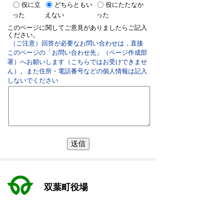
役に立
どちらともい
役にたたなか
った
えない
った
このページに関してご意見がありましたらご記入
ください。
（ご注意）回答が必要なお問い合わせは，直接
このページの「お問い合わせ先」（ページ作成部
署）へお願いします（こちらではお受けできませ
ん）。また住所・電話番号などの個人情報は記入
しないでください
双葉町役場
〒979-1495 福島県双葉郡双葉町大字長塚字町西73
番地4
地図・アクセス