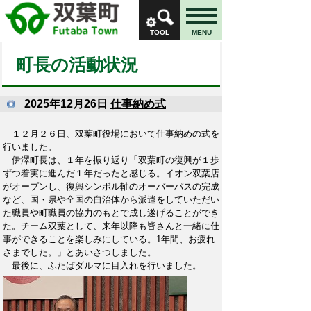
TOOL
MENU
町長の活動状況
2025年12月26日
仕事納め式
１２月２６日、双葉町役場において仕事納めの式を
行いました。
伊澤町長は、１年を振り返り「双葉町の復興が１歩
ずつ着実に進んだ１年だったと感じる。イオン双葉店
がオープンし、復興シンボル軸のオーバーパスの完成
など、国・県や全国の自治体から派遣をしていただい
た職員や町職員の協力のもとで成し遂げることができ
た。チーム双葉として、来年以降も皆さんと一緒に仕
事ができることを楽しみにしている。1年間、お疲れ
さまでした。」とあいさつしました。
最後に、ふたばダルマに目入れを行いました。