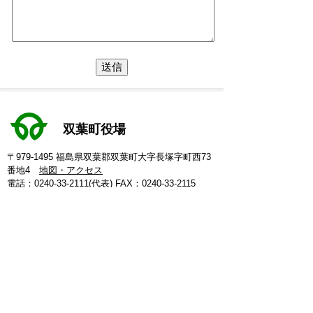
双葉町役場
〒979-1495 福島県双葉郡双葉町大字長塚字町西73
番地4
地図・アクセス
電話：
0240-33-2111
(代表)
FAX：0240-33-2115
Eメール：
futaba@town.futaba.fukushima.jp
法人番号：8000020075469
【いわき支所】
〒974-8212 いわき市東田町二丁目19-4
電話：
0246-84-5200
(代表)
FAX：0246-84-5212
【郡山支所】
〒963-8024 郡山市朝日1丁目 20-2