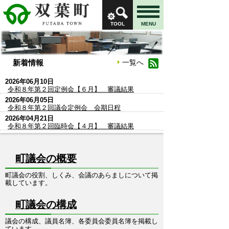
TOOL
MENU
新着情報
一覧へ
2026年06月10日
令和８年第２回定例会【６月】 審議結果
2026年06月05日
令和８年第２回議会定例会 会期日程
2026年04月21日
令和８年第２回臨時会【４月】 審議結果
町議会の概要
町議会の役割、しくみ、会議のあらましについて掲
載しています。
町議会の構成
議会の構成、議員名簿、各委員会委員名簿を掲載し
ています。