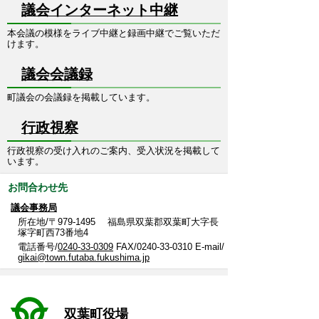
議会インターネット中継
本会議の模様をライブ中継と録画中継でご覧いただ
けます。
議会会議録
町議会の会議録を掲載しています。
行政視察
行政視察の受け入れのご案内、受入状況を掲載して
います。
お問合わせ先
議会事務局
所在地/〒979-1495 福島県双葉郡双葉町大字長
塚字町西73番地4
電話番号/
0240-33-0309
FAX/0240-33-0310 E-mail/
gikai@town.futaba.fukushima.jp
双葉町役場