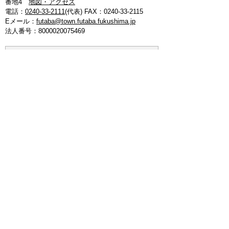
番地4
地図・アクセス
電話：
0240-33-2111
(代表)
FAX：0240-33-2115
Eメール：
futaba@town.futaba.fukushima.jp
法人番号：8000020075469
【いわき支所】
〒974-8212 いわき市東田町二丁目19-4
電話：
0246-84-5200
(代表)
FAX：0246-84-5212
【郡山支所】
〒963-8024 郡山市朝日1丁目 20-2
電話：
024-973-8090
(代表)
FAX：024-933-5120
【埼玉支所】
〒347-0105 埼玉県加須市騎西 36-1
電話：
0480-53-7780
(代表)
FAX：0480-53-7266
【つくば連絡所】
〒305-0044 茨城県つくば市吾妻3丁目7-14
エスワンビル内（1-Ｊ）
電話：
:029-854-7511
(代表)
FAX：029-854-7511
メルマガ
お問い合わせ
プライバシーポリシー
免責事項
リンクについて
このサイトの使い方