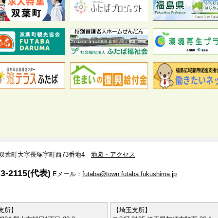
双葉郡双葉町大字長塚字町西73番地4
地図・アクセス
3-2115(代表)
Eメール：
futaba@town.futaba.fukushima.jp
支所】
【埼玉支所】