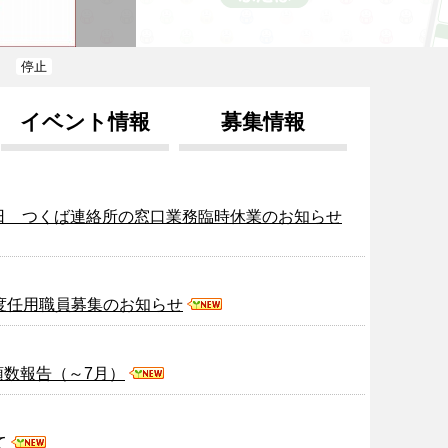
停止
開始
イベント情報
募集情報
17日 つくば連絡所の窓口業務臨時休業のお知らせ
度任用職員募集のお知らせ
頭数報告（～7月）
て