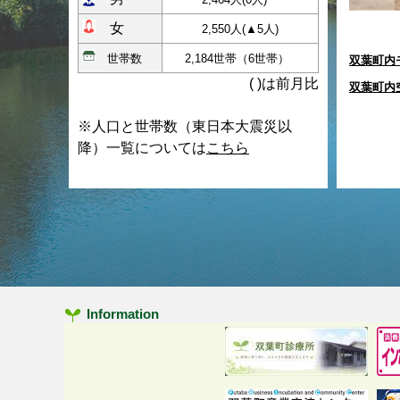
女
2,550人(▲5
人)
世帯数
2,184世帯（6世帯
）
双葉町内
( )は前月比
双葉町内
※人口と世帯数（東日本大震災以
降）一覧については
こちら
Information