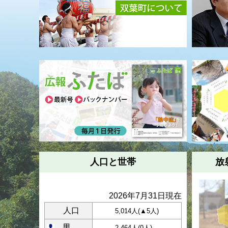
人口と世帯
放
2026年7月31日現在
人口
5,014人(
▲5
人)
男
2,464人(
0
人)