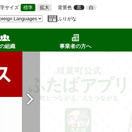
字サイズ
標準
拡大
背景色
黒
白
ふりがな
の組織
事業者の方へ