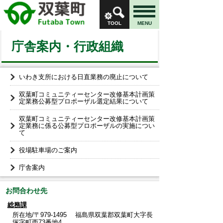
TOOL
MENU
庁舎案内・行政組織
いわき支所における日直業務の廃止について
双葉町コミュニティーセンター改修基本計画策
定業務公募型プロポーザル選定結果について
双葉町コミュニティーセンター改修基本計画策
定業務に係る公募型プロポーザルの実施につい
て
役場駐車場のご案内
庁舎案内
お問合わせ先
総務課
所在地/〒979-1495 福島県双葉郡双葉町大字長
塚字町西73番地4