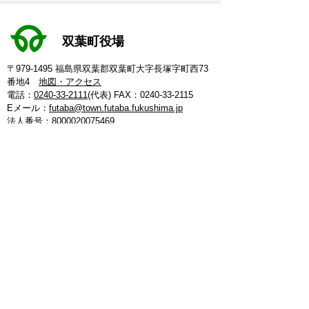
双葉町役場
〒979-1495 福島県双葉郡双葉町大字長塚字町西73
番地4
地図・アクセス
電話：
0240-33-2111
(代表)
FAX：0240-33-2115
Eメール：
futaba@town.futaba.fukushima.jp
法人番号：8000020075469
【いわき支所】
〒974-8212 いわき市東田町二丁目19-4
電話：
0246-84-5200
(代表)
FAX：0246-84-5212
【郡山支所】
〒963-8024 郡山市朝日1丁目 20-2
電話：
024-973-8090
(代表)
FAX：024-933-5120
【埼玉支所】
〒347-0105 埼玉県加須市騎西 36-1
電話：
0480-53-7780
(代表)
FAX：0480-53-7266
【つくば連絡所】
〒305-0044 茨城県つくば市吾妻3丁目7-14