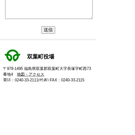
双葉町役場
〒979-1495 福島県双葉郡双葉町大字長塚字町西73
番地4
地図・アクセス
電話：
0240-33-2111
(代表)
FAX：0240-33-2115
Eメール：
futaba@town.futaba.fukushima.jp
法人番号：8000020075469
【いわき支所】
〒974-8212 いわき市東田町二丁目19-4
電話：
0246-84-5200
(代表)
FAX：0246-84-5212
【郡山支所】
〒963-8024 郡山市朝日1丁目 20-2