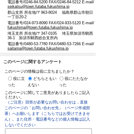
電話番号/0246-84-5200 FAX/0246-84-5212 E-mail/
seikatsu@town.futaba.fukushima.jp
郡山支所 所在地/〒963-8024 福島県郡山市朝日
一丁目20-2
電話番号/024-973-8090 FAX/024-933-5120 E-mail/
fukushima@town.futaba.fukushima.jp
埼玉支所 所在地/〒347-0105 埼玉県加須市騎西
36-1 加須市騎西総合支所内
電話番号/0480-53-7780 FAX/0480-53-7266 E-mail/
saitama@town.futaba.fukushima.jp
このページに関するアンケート
このページの情報は役に立ちましたか？
役に立
どちらともい
役にたたなか
った
えない
った
このページに関してご意見がありましたらご記入
ください。
（ご注意）回答が必要なお問い合わせは，直接
このページの「お問い合わせ先」（ページ作成部
署）へお願いします（こちらではお受けできませ
ん）。また住所・電話番号などの個人情報は記入
しないでください