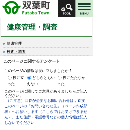
TOOL
MENU
健康管理・調査
健康管理
検査・調査
このページに関するアンケート
このページの情報は役に立ちましたか？
役に立
どちらともい
役にたたなか
った
えない
った
このページに関してご意見がありましたらご記入
ください。
（ご注意）回答が必要なお問い合わせは，直接
このページの「お問い合わせ先」（ページ作成部
署）へお願いします（こちらではお受けできませ
ん）。また住所・電話番号などの個人情報は記入
しないでください