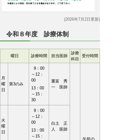
(2026年7月2日更新)
令和８年度 診療体制
診療
曜日
診療時間
担当医師
受付時間
科目
9：00
～12：
月
00
重富 秀
曜
第3のみ
一 医師
13：00
日
～15：
30
9：00
～12：
火
00
白土 正
曜
人 医師
13：00
日
～15：
午前の