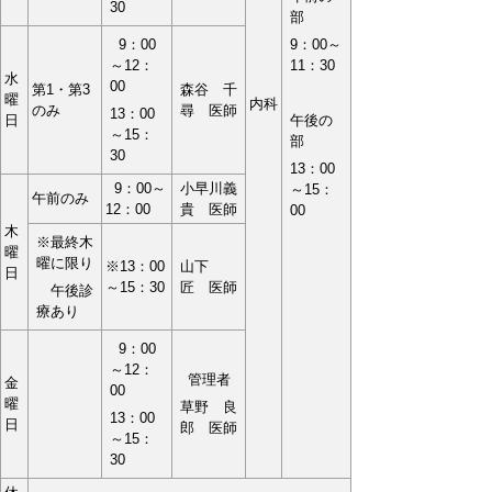
30
部
9：00
9：00～
～12：
11：30
水
00
第1・第3
森谷 千
曜
内科
のみ
尋 医師
13：00
日
午後の
～15：
部
30
13：00
9：00～
小早川義
～15：
午前のみ
12：00
貴 医師
00
木
※最終木
曜
曜に限り
※13：00
山下
日
～15：30
匠 医師
午後診
療あり
9：00
～12：
管理者
金
00
曜
草野 良
13：00
日
郎 医師
～15：
30