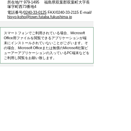
所在地/〒979-1495 福島県双葉郡双葉町大字長
塚字町西73番地4
電話番号/
0240-33-0125
FAX/0240-33-2115 E-mail/
hisyo-koho@town.futaba.fukushima.jp
スマートフォンでご利用されている場合、Microsoft
Office用ファイルを閲覧できるアプリケーションが端
末にインストールされていないことがございます。そ
の場合、Microsoft Officeまたは無償のMicrosoft社製ビ
ューアーアプリケーションの入っているPC端末などを
ご利用し閲覧をお願い致します。
このページに関するアンケート
このページの情報は役に立ちましたか？
役に立
どちらともい
役にたたなか
った
えない
った
このページに関してご意見がありましたらご記入
ください。
（ご注意）回答が必要なお問い合わせは，直接
このページの「お問い合わせ先」（ページ作成部
署）へお願いします（こちらではお受けできませ
ん）。また住所・電話番号などの個人情報は記入