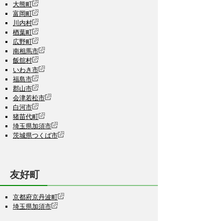
大熊町
富岡町
川内村
楢葉町
広野町
南相馬市
飯舘村
いわき市
福島市
郡山市
会津若松市
白河市
猪苗代町
埼玉県加須市
茨城県つくば市
友好町
京都府京丹波町
埼玉県加須市