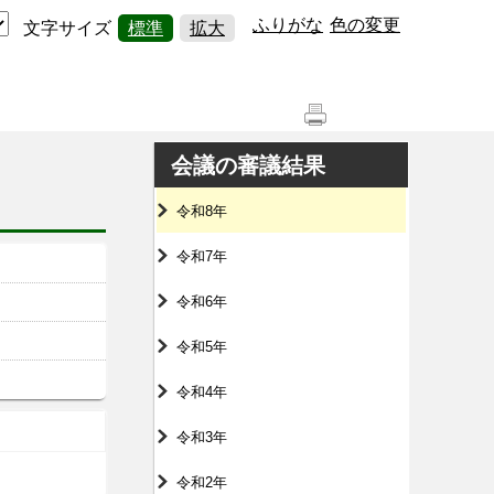
ふりがな
色の変更
文字サイズ
標準
拡大
会議の審議結果
令和8年
令和7年
令和6年
令和5年
令和4年
令和3年
令和2年