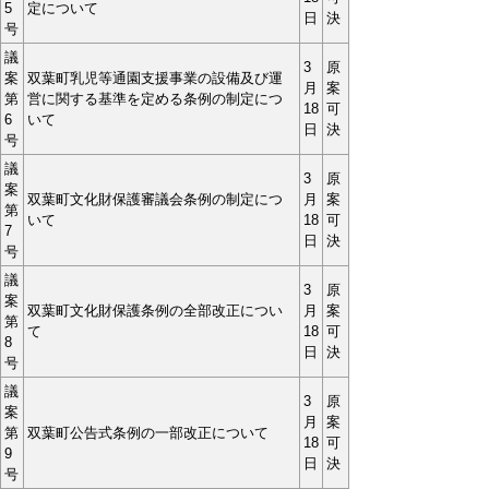
5
定について
日
決
号
議
3
原
案
双葉町乳児等通園支援事業の設備及び運
月
案
第
営に関する基準を定める条例の制定につ
18
可
6
いて
日
決
号
議
3
原
案
双葉町文化財保護審議会条例の制定につ
月
案
第
いて
18
可
7
日
決
号
議
3
原
案
双葉町文化財保護条例の全部改正につい
月
案
第
て
18
可
8
日
決
号
議
3
原
案
月
案
第
双葉町公告式条例の一部改正について
18
可
9
日
決
号