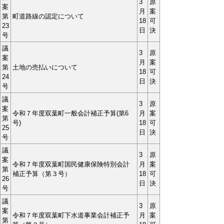
3
原
案
月
案
第
町道路線の認定について
18
可
23
日
決
号
議
3
原
案
月
案
第
土地の売払いについて
18
可
24
日
決
号
議
3
原
案
令和７年度双葉町一般会計補正予算(第6
月
案
第
号)
18
可
25
日
決
号
議
3
原
案
令和７年度双葉町国民健康保険特別会計
月
案
第
補正予算（第３号）
18
可
26
日
決
号
議
3
原
案
令和７年度双葉町下水道事業会計補正予
月
案
第