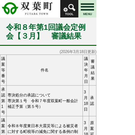
TOOL
MENU
令和８年第1回議会定例
会【３月】 審議結果
(2026年3月18日更新)
議
議
審
案
決
議
等
件名
年
結
番
月
果
号
日
承
3
認
専決処分の承認について
月
承
第
専決第１号 令和７年度双葉町一般会計
18
認
1
補正予算（第５号）
日
号
議
3
原
案
令和８年度東日本大震災等による被災者
月
案
第
に対する町税等の減免に関する条例の制
18
可