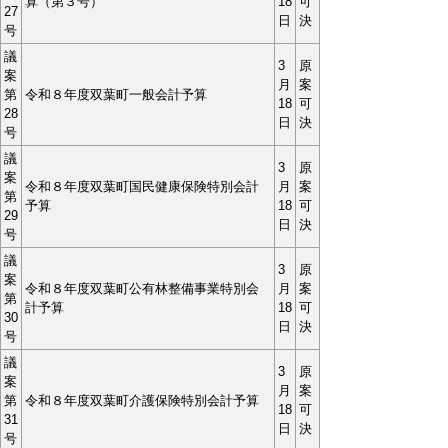
算（第３号）
18
可
27
日
決
号
議
3
原
案
月
案
第
令和８年度双葉町一般会計予算
18
可
28
日
決
号
議
3
原
案
令和８年度双葉町国民健康保険特別会計
月
案
第
予算
18
可
29
日
決
号
議
3
原
案
令和８年度双葉町公有林整備事業特別会
月
案
第
計予算
18
可
30
日
決
号
議
3
原
案
月
案
第
令和８年度双葉町介護保険特別会計予算
18
可
31
日
決
号