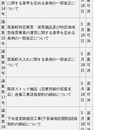
月
案
第
に関する基準を定める条例の一部改正に
18
可
14
ついて
日
決
号
議
3
原
案
双葉町特定教育・保育施設及び特定地域
月
案
第
型保育事業の運営に関する基準を定める
18
可
15
条例の一部改正について
日
決
号
議
3
原
案
双葉町火入れに関する条例の一部改正に
月
案
第
ついて
18
可
16
日
決
号
議
3
原
案
既存ストック施設（旧東邦銀行双葉支
月
案
第
店）改修工事請負契約の締結について
18
可
17
日
決
号
議
3
原
案
下水道管路復旧工事(下長塚地区開削)請負
月
案
第
契約の締結について
18
可
18
日
決