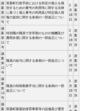
議
双葉町行政手続における特定の個人を識
3
原
案
別するための番号の利用等に関する法律
月
案
第
に基づく個人番号の利用及び特定個人情
18
可
10
報の提供に関する条例の一部改正につい
日
決
号
て
議
3
原
案
特別職の職員で非常勤のものの報酬及び
月
案
第
費用弁償に関する条例の一部改正につい
18
可
11
て
日
決
号
議
3
原
案
職員の給与に関する条例の一部改正につ
月
案
第
いて
18
可
12
日
決
号
議
3
原
案
職員の特殊勤務手当に関する条例の一部
月
案
第
改正について
18
可
13
日
決
号
議
3
原
案
双葉町家庭的保育事業等の設備及び運営