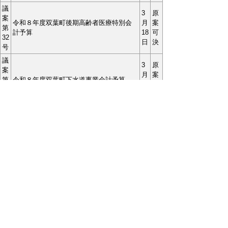
議
3
原
案
令和８年度双葉町後期高齢者医療特別会
月
案
第
計予算
18
可
32
日
決
号
議
3
原
案
月
案
第
令和８年度双葉町下水道事業会計予算
18
可
33
日
決
号
同
3
原
意
月
案
第
双葉町副町長の選任について
18
可
1
日
決
号
お問合わせ先
議会事務局
所在地/〒979-1495 福島県双葉郡双葉町大字長
塚字町西73番地4
電話番号/
0240-33-0309
FAX/0240-33-0310 E-mail/