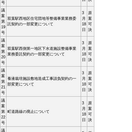
号
議
3
原
案
双葉駅西地区住宅団地等整備事業業務委
月
案
第
託契約の一部変更について
18
可
19
日
決
号
議
3
原
案
双葉駅西側第一地区下水道施設整備事業
月
案
第
業務委託契約の一部変更について
18
可
20
日
決
号
議
3
原
案
養液栽培施設敷地造成工事請負契約の一
月
案
第
部変更について
18
可
21
日
決
号
議
3
原
案
月
案
第
町道路線の廃止について
18
可
22
日
決
号
議