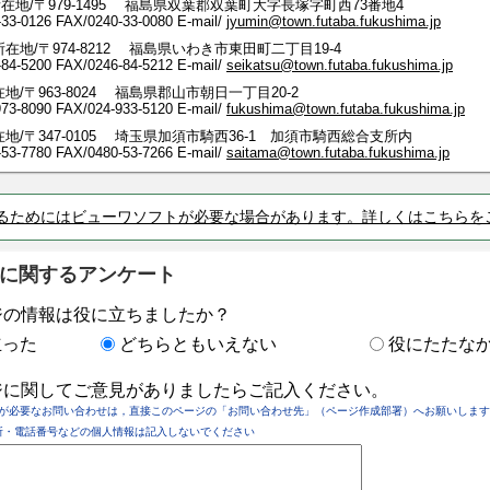
在地/〒979-1495 福島県双葉郡双葉町大字長塚字町西73番地4
-33-0126
FAX/0240-33-0080 E-mail/
jyumin@town.futaba.fukushima.jp
在地/〒974-8212 福島県いわき市東田町二丁目19-4
-5200 FAX/0246-84-5212 E-mail/
seikatsu@town.futaba.fukushima.jp
地/〒963-8024 福島県郡山市朝日一丁目20-2
-8090 FAX/024-933-5120 E-mail/
fukushima@town.futaba.fukushima.jp
地/〒347-0105 埼玉県加須市騎西36-1 加須市騎西総合支所内
-7780 FAX/0480-53-7266 E-mail/
saitama@town.futaba.fukushima.jp
るためにはビューワソフトが必要な場合があります。詳しくはこちらを
に関するアンケート
ジの情報は役に立ちましたか？
立った
どちらともいえない
役にたたな
ジに関してご意見がありましたらご記入ください。
が必要なお問い合わせは，直接このページの「お問い合わせ先」（ページ作成部署）へお願いします
所・電話番号などの個人情報は記入しないでください