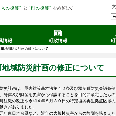
文
興情報
町政情報
町
葉町地域防災計画の修正について
町地域防災計画の修正について
災計画は、災害対策基本法第４２条及び双葉町防災会議条例
、身体及び財産を災害から保護することを目的に策定したもの
組織の改正や令和４年８月３０日の特定復興再生拠点区域の
動きがありました。
年東日本台風など、近年の大規模災害からの教訓を踏まえた