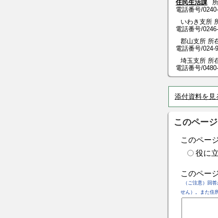
住民生活課
所
電話番号/
0240
いわき支所 所
電話番号/0246-84
郡山支所 所在
電話番号/024-973
埼玉支所 所在
電話番号/0480-53
添付資料を見
このページ
このペー
役に
このペー
（ご注意）回答
せん）。また住