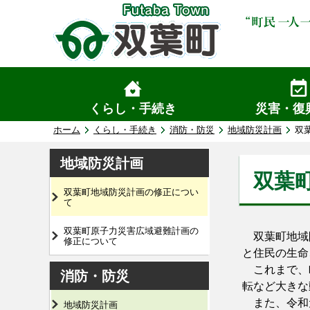
くらし・手続き
災害・復
ホーム
くらし・手続き
消防・防災
地域防災計画
双
地域防災計画
双葉
双葉町地域防災計画の修正につい
て
双葉町原子力災害広域避難計画の
双葉町地域防
修正について
と住民の生命
これまで、町
消防・防災
転など大きな
また、令和元
地域防災計画