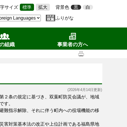
字サイズ
標準
拡大
背景色
黒
白
ふりがな
の組織
事業者の方へ
(2026年4月14日更新)
第２条の規定に基づき、双葉町防災会議が、地域
です。
避難指示解除、それに伴う町内への役場機能の移
災害対策基本法の改正や上位計画である福島県地