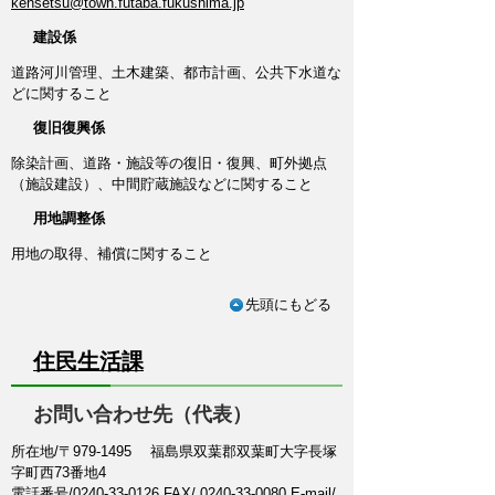
kensetsu@town.futaba.fukushima.jp
建設係
道路河川管理、土木建築、都市計画、公共下水道な
どに関すること
復旧復興係
除染計画、道路・施設等の復旧・復興、町外拠点
（施設建設）、中間貯蔵施設などに関すること
用地調整係
用地の取得、補償に関すること
先頭にもどる
住民生活課
お問い合わせ先（代表）
所在地/〒979-1495 福島県双葉郡双葉町大字長塚
字町西73番地4
電話番号/
0240-33-0126
FAX/ 0240-33-0080 E-mail/