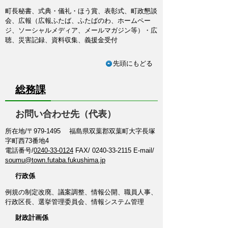
町長秘書、式典・儀礼・ほう賞、表彰式、町政懇談
会、広報（広報ふたば、ふたばのわ、ホームペー
ジ、ソーシャルメディア、メールマガジン等）・広
聴、災害記録、資料収集、義援金受付
先頭にもどる
総務課
お問い合わせ先（代表）
所在地/〒979-1495 福島県双葉郡双葉町大字長塚
字町西73番地4
電話番号/
0240-33-0124
FAX/ 0240-33-2115 E-mail/
soumu@town.futaba.fukushima.jp
行政係
例規の制定改廃、議案調整、情報公開、職員人事、
行政区長、選挙管理委員会、情報システム管理
財政計画係