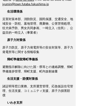
jyumin@town.futaba.fukushima.jp
生活環境係
災害対策本部、消防防災、国民保護、交通安全、地
域安全・防犯、墓地管理、廃棄物、公害苦情処理、
狂犬病予防、男女共同参画、一時立入（住民）、公
益目的一時立入（事業者）
原子力対策係
原子力防災、原子力発電所等の安全対策等、原子力
発電所等に関する情報収集
帰町準備室帰町準備係
避難指示解除に向けた国・県等との連絡調整、帰町
準備進捗管理、帰町支援、町内放射線量
生活支援・賠償対策係
諸証明等窓口業務、支所運営管理、応急仮設住宅管
理、生活支援、コミュニティ支援、原子力損害賠
償
いわき支所