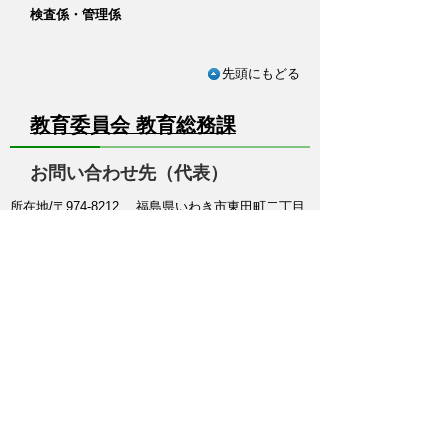
検査係・管理係
先頭にもどる
教育委員会 教育総務課
お問い合わせ先（代表）
所在地/〒974-8212 福島県いわき市東田町二丁目
19-4
電話番号/
0246-84-5210
FAX/ 0246-84-5212 E-mail/
kyouiku@town.futaba.fukushima.jp
総務係
教育全般、教育行政相談
学校教育係
学校教育、児童生徒就学支援、奨学資金、幼稚園就
園支援