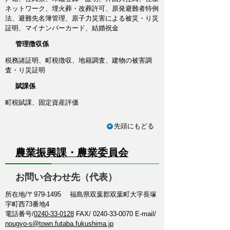
ネットワーク、埋火葬・改葬許可、原発避難者特例
法、避難先名簿管理、原子力災害による被災・り災
証明、マイナンバーカード、結婚祝金
管理徴収係
税務諸証明、町税徴収、地籍調査、建物の被害調
査・り災証明
賦課係
町税賦課、固定資産評価
先頭にもどる
農業振興課・農業委員会
お問い合わせ先（代表）
所在地/〒979-1495 福島県双葉郡双葉町大字長塚
字町西73番地4
電話番号/
0240-33-0128
FAX/ 0240-33-0070 E-mail/
nougyo-s@town.futaba.fukushima.jp