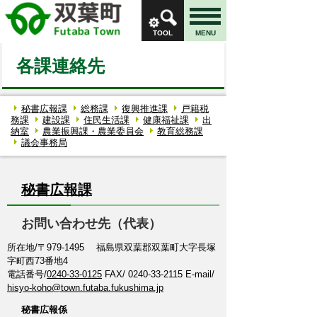
TOOL
MENU
各課連絡先
秘書広報課
総務課
復興推進課
戸籍税
務課
建設課
住民生活課
健康福祉課
出
納室
農業振興課・農業委員会
教育総務課
議会事務局
秘書広報課
お問い合わせ先（代表）
所在地/〒979-1495 福島県双葉郡双葉町大字長塚
字町西73番地4
電話番号/
0240-33-0125
FAX/ 0240-33-2115 E-mail/
hisyo-koho@town.futaba.fukushima.jp
秘書広報係