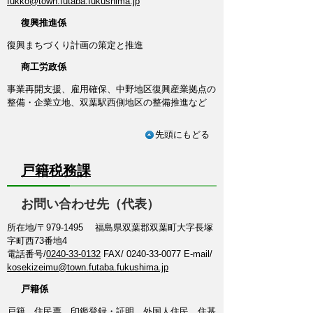
fukko@town.futaba.fukushima.jp
復興推進係
復興まちづくり計画の策定と推進
商工労政係
事業再開支援、雇用確保、中野地区復興産業拠点の
整備・企業立地、双葉駅西側地区の整備推進など
先頭にもどる
戸籍税務課
お問い合わせ先（代表）
所在地/〒979-1495 福島県双葉郡双葉町大字長塚
字町西73番地4
電話番号/
0240-33-0132
FAX/ 0240-33-0077 E-mail/
kosekizeimu@town.futaba.fukushima.jp
戸籍係
戸籍、住民票、印鑑登録・証明、外国人住民、住基