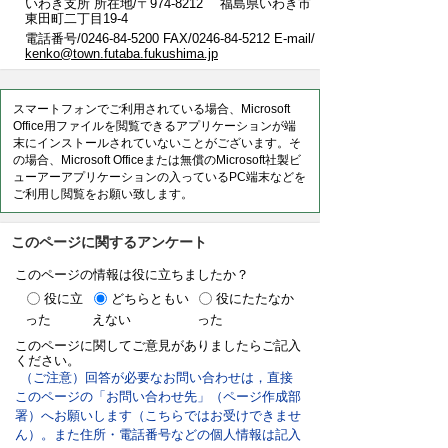
いわき支所 所在地/〒974-8212 福島県いわき市
東田町二丁目19-4
電話番号/0246-84-5200 FAX/0246-84-5212 E-mail/
kenko@town.futaba.fukushima.jp
スマートフォンでご利用されている場合、Microsoft
Office用ファイルを閲覧できるアプリケーションが端
末にインストールされていないことがございます。そ
の場合、Microsoft Officeまたは無償のMicrosoft社製ビ
ューアーアプリケーションの入っているPC端末などを
ご利用し閲覧をお願い致します。
このページに関するアンケート
このページの情報は役に立ちましたか？
役に立
どちらともい
役にたたなか
った
えない
った
このページに関してご意見がありましたらご記入
ください。
（ご注意）回答が必要なお問い合わせは，直接
このページの「お問い合わせ先」（ページ作成部
署）へお願いします（こちらではお受けできませ
ん）。また住所・電話番号などの個人情報は記入