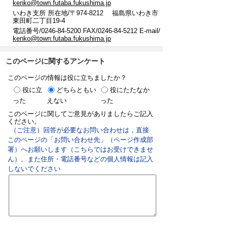
kenko@town.futaba.fukushima.jp
いわき支所 所在地/〒974-8212 福島県いわき市
東田町二丁目19-4
電話番号/0246-84-5200 FAX/0246-84-5212 E-mail/
kenko@town.futaba.fukushima.jp
このページに関するアンケート
このページの情報は役に立ちましたか？
役に立
どちらともい
役にたたなか
った
えない
った
このページに関してご意見がありましたらご記入
ください。
（ご注意）回答が必要なお問い合わせは，直接
このページの「お問い合わせ先」（ページ作成部
署）へお願いします（こちらではお受けできませ
ん）。また住所・電話番号などの個人情報は記入
しないでください