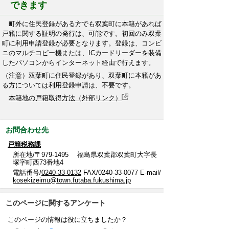
できます
町外に住民登録がある方でも双葉町に本籍があれば
戸籍に関する証明の発行は、可能です。初回のみ双葉
町に利用申請登録が必要となります。登録は、コンビ
ニのマルチコピー機または、ICカードリーダーを装備
したパソコンからインターネット経由で行えます。
（注意）双葉町に住民登録があり、双葉町に本籍があ
る方については利用登録申請は、不要です。
本籍地の戸籍取得方法（外部リンク）
お問合わせ先
戸籍税務課
所在地/〒979-1495 福島県双葉郡双葉町大字長
塚字町西73番地4
電話番号/
0240-33-0132
FAX/0240-33-0077 E-mail/
kosekizeimu@town.futaba.fukushima.jp
このページに関するアンケート
このページの情報は役に立ちましたか？