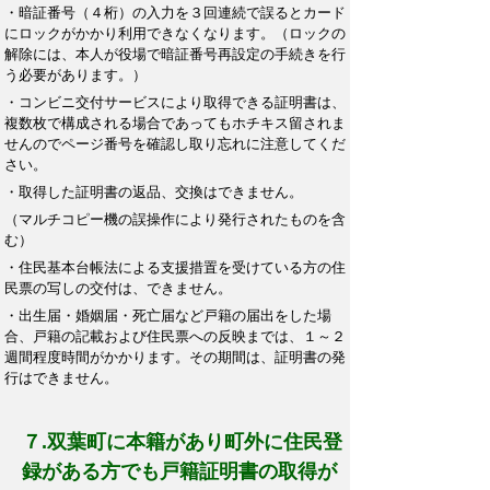
・暗証番号（４桁）の入力を３回連続で誤るとカード
にロックがかかり利用できなくなります。（ロックの
解除には、本人が役場で暗証番号再設定の手続きを行
う必要があります。）
・コンビニ交付サービスにより取得できる証明書は、
複数枚で構成される場合であってもホチキス留されま
せんのでページ番号を確認し取り忘れに注意してくだ
さい。
・取得した証明書の返品、交換はできません。
（マルチコピー機の誤操作により発行されたものを含
む）
・住民基本台帳法による支援措置を受けている方の住
民票の写しの交付は、できません。
・出生届・婚姻届・死亡届など戸籍の届出をした場
合、戸籍の記載および住民票への反映までは、１～２
週間程度時間がかかります。その期間は、証明書の発
行はできません。
７.双葉町に本籍があり町外に住民登
録がある方でも戸籍証明書の取得が