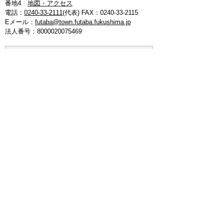
番地4
地図・アクセス
電話：
0240-33-2111
(代表)
FAX：0240-33-2115
Eメール：
futaba@town.futaba.fukushima.jp
法人番号：8000020075469
【いわき支所】
〒974-8212 いわき市東田町二丁目19-4
電話：
0246-84-5200
(代表)
FAX：0246-84-5212
【郡山支所】
〒963-8024 郡山市朝日1丁目 20-2
電話：
024-973-8090
(代表)
FAX：024-933-5120
【埼玉支所】
〒347-0105 埼玉県加須市騎西 36-1
電話：
0480-53-7780
(代表)
FAX：0480-53-7266
【つくば連絡所】
〒305-0044 茨城県つくば市吾妻3丁目7-14
エスワンビル内（1-Ｊ）
電話：
:029-854-7511
(代表)
FAX：029-854-7511
メルマガ
お問い合わせ
プライバシーポリシー
免責事項
リンクについて
このサイトの使い方