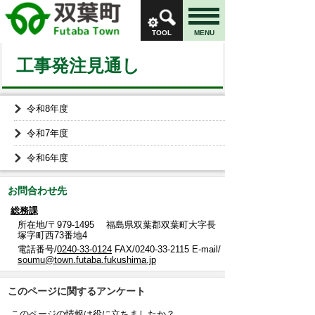
TOOL
MENU
工事発注見通し
令和8年度
令和7年度
令和6年度
お問合わせ先
総務課
所在地/〒979-1495 福島県双葉郡双葉町大字長
塚字町西73番地4
電話番号/
0240-33-0124
FAX/0240-33-2115 E-mail/
soumu@town.futaba.fukushima.jp
このページに関するアンケート
このページの情報は役に立ちましたか？