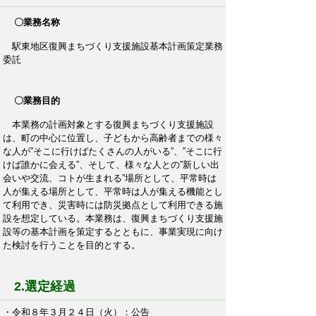
〇業務名称
駅東地区復興まちづくり支援施設基本計画策定業務
委託
〇業務目的
本業務の計画対象とする復興まちづくり支援施設
は、町の中心に位置し、子どもから高齢者までの様々
な人が”そこに行けばたくさんの人がいる”、”そこに行
けば誰かに会える”、そして、様々な人との”新しい出
会いや交流、コトが生まれる”場所として、平常時は
人が集える場所として、平常時は人が集える機能とし
て利用でき、災害時には防災拠点として利用できる施
設を想定している。本業務は、復興まちづくり支援施
設等の基本計画を策定するとともに、事業実現に向け
た検討を行うことを目的とする。
2.選定経過
・令和８年３月２４日（火）：公告