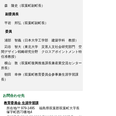
森 隆史（双葉町副町長）
副委員長
平岩 邦弘（双葉町副町長）
委員
浦部 智義（日本大学工学部 建築学科 教授）
苅谷 智大（東北大学 災害人文社会研究部門 空
間デザイン戦略研究分野 クロスアポイントメント特
任准教授）
横山 敦（双葉町復興推進課長兼産業交流センター
所長）
朝田 幸伸（双葉町教育委員会参事兼生涯学習課
長）
お問合わせ先
教育委員会 生涯学習課
所在地/〒979-1495 福島県双葉郡双葉町大字長
塚字町西73番地4