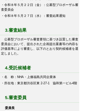
・令和８年５月２２日（金）：公募型プロポーザル審
査委員会
・令和８年５月２７日（水）：審査結果通知
3.審査結果
公募型プロポーザル審査要領に基づき設置した審査
委員会において、提出された企画提出案書等の内容を
評価基準により審査し、以下のとおり契約候補者を選
定しました。
4.受託候補者
・名 称：NHA・上條福島共同企業体
・所在地：東京都渋谷区東 2-27-1 協和第一ビル4階
5.審査委員
委員長