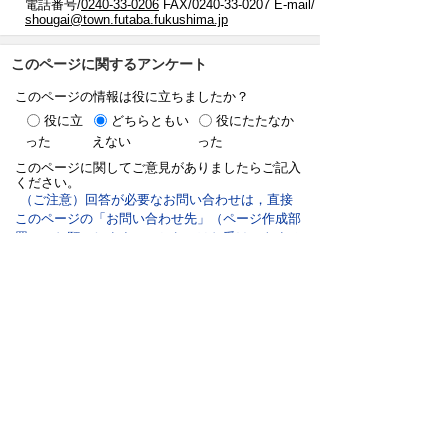
電話番号/
0240-33-0206
FAX/0240-33-0207 E-mail/
shougai@town.futaba.fukushima.jp
このページに関するアンケート
このページの情報は役に立ちましたか？
役に立
どちらともい
役にたたなか
った
えない
った
このページに関してご意見がありましたらご記入
ください。
（ご注意）回答が必要なお問い合わせは，直接
このページの「お問い合わせ先」（ページ作成部
署）へお願いします（こちらではお受けできませ
ん）。また住所・電話番号などの個人情報は記入
しないでください