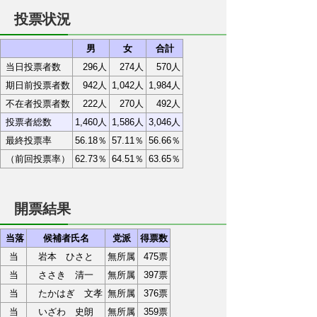
投票状況
男
女
合計
当日投票者数
296人
274人
570人
期日前投票者数
942人
1,042人
1,984人
不在者投票者数
222人
270人
492人
投票者総数
1,460人
1,586人
3,046人
最終投票率
56.18％
57.11％
56.66％
（前回投票率）
62.73％
64.51％
63.65％
開票結果
当落
候補者氏名
党派
得票数
当
岩本 ひさと
無所属
475票
当
ささき 清一
無所属
397票
当
たかはぎ 文孝
無所属
376票
当
いざわ 史朗
無所属
359票