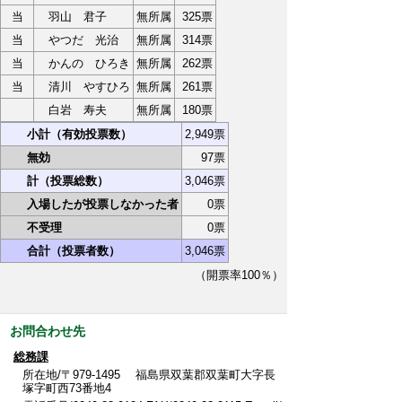
当
羽山 君子
無所属
325票
当
やつだ 光治
無所属
314票
当
かんの ひろき
無所属
262票
当
清川 やすひろ
無所属
261票
白岩 寿夫
無所属
180票
小計（有効投票数）
2,949票
無効
97票
計（投票総数）
3,046票
入場したが投票しなかった者
0票
不受理
0票
合計（投票者数）
3,046票
（開票率100％）
お問合わせ先
総務課
所在地/〒979-1495 福島県双葉郡双葉町大字長
塚字町西73番地4