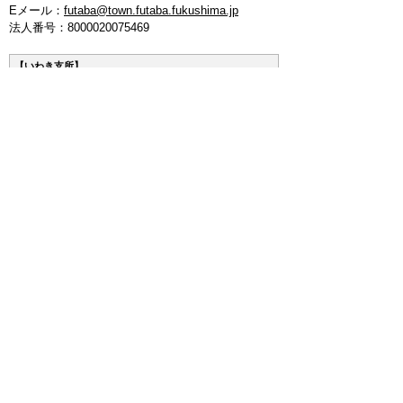
Eメール：
futaba@town.futaba.fukushima.jp
法人番号：8000020075469
【いわき支所】
〒974-8212 いわき市東田町二丁目19-4
電話：
0246-84-5200
(代表)
FAX：0246-84-5212
【郡山支所】
〒963-8024 郡山市朝日1丁目 20-2
電話：
024-973-8090
(代表)
FAX：024-933-5120
【埼玉支所】
〒347-0105 埼玉県加須市騎西 36-1
電話：
0480-53-7780
(代表)
FAX：0480-53-7266
【つくば連絡所】
〒305-0044 茨城県つくば市吾妻3丁目7-14
エスワンビル内（1-Ｊ）
電話：
:029-854-7511
(代表)
FAX：029-854-7511
メルマガ
お問い合わせ
プライバシーポリシー
免責事項
リンクについて
このサイトの使い方
このサイトの考え方