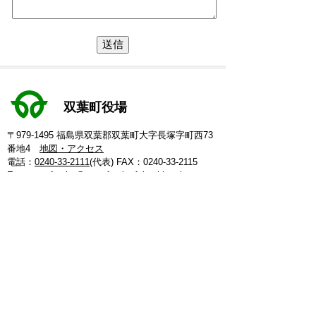
双葉町役場
〒979-1495 福島県双葉郡双葉町大字長塚字町西73
番地4
地図・アクセス
電話：
0240-33-2111
(代表)
FAX：0240-33-2115
Eメール：
futaba@town.futaba.fukushima.jp
法人番号：8000020075469
【いわき支所】
〒974-8212 いわき市東田町二丁目19-4
電話：
0246-84-5200
(代表)
FAX：0246-84-5212
【郡山支所】
〒963-8024 郡山市朝日1丁目 20-2
電話：
024-973-8090
(代表)
FAX：024-933-5120
【埼玉支所】