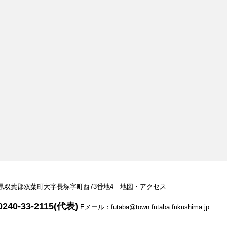
 福島県双葉郡双葉町大字長塚字町西73番地4
地図・アクセス
240-33-2115(代表)
Eメール：
futaba@town.futaba.fukushima.jp