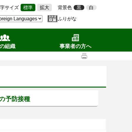
字サイズ
標準
拡大
背景色
黒
白
ふりがな
の組織
事業者の方へ
の予防接種