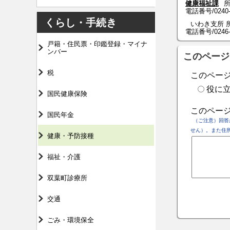
健康福祉課
所
電話番号/
0240
くらし・手続き
いわき支所 所
電話番号/0246-84
戸籍・住民票・印鑑登録・マイナ
ンバー
このページ
税
このペー
役に
国民健康保険
このペー
国民年金
（ご注意）回答
せん）。また住
健康・予防接種
福祉・介護
双葉町診療所
交通
ごみ・環境保全