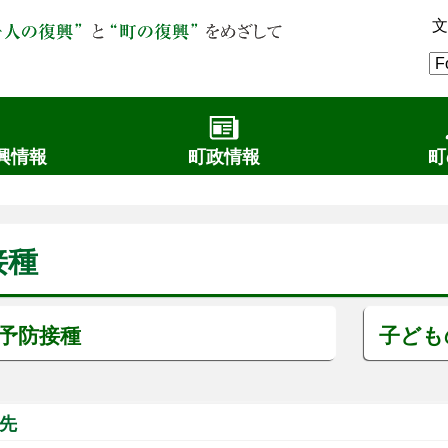
文
興情報
町政情報
町
接種
予防接種
子ども
先