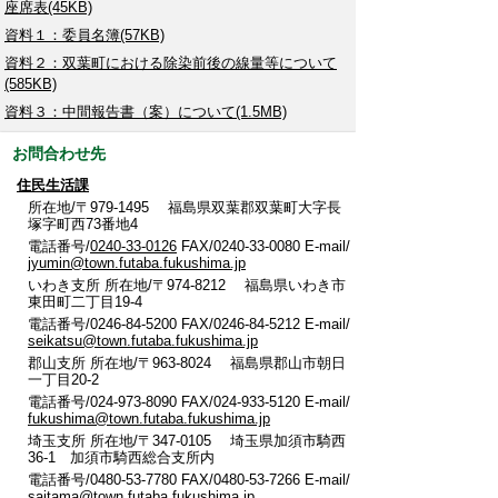
座席表(45KB)
資料１：委員名簿(57KB)
資料２：双葉町における除染前後の線量等について
(585KB)
資料３：中間報告書（案）について(1.5MB)
お問合わせ先
住民生活課
所在地/〒979-1495 福島県双葉郡双葉町大字長
塚字町西73番地4
電話番号/
0240-33-0126
FAX/0240-33-0080 E-mail/
jyumin@town.futaba.fukushima.jp
いわき支所 所在地/〒974-8212 福島県いわき市
東田町二丁目19-4
電話番号/0246-84-5200 FAX/0246-84-5212 E-mail/
seikatsu@town.futaba.fukushima.jp
郡山支所 所在地/〒963-8024 福島県郡山市朝日
一丁目20-2
電話番号/024-973-8090 FAX/024-933-5120 E-mail/
fukushima@town.futaba.fukushima.jp
埼玉支所 所在地/〒347-0105 埼玉県加須市騎西
36-1 加須市騎西総合支所内
電話番号/0480-53-7780 FAX/0480-53-7266 E-mail/
saitama@town.futaba.fukushima.jp