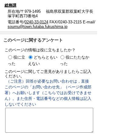
総務課
所在地/〒979-1495 福島県双葉郡双葉町大字長
塚字町西73番地4
電話番号/
0240-33-0124
FAX/0240-33-2115 E-mail/
soumu@town.futaba.fukushima.jp
このページに関するアンケート
このページの情報は役に立ちましたか？
役に立
どちらともい
役にたたなか
った
えない
った
このページに関してご意見がありましたらご記入
ください。
（ご注意）回答が必要なお問い合わせは，直接
このページの「お問い合わせ先」（ページ作成部
署）へお願いします（こちらではお受けできませ
ん）。また住所・電話番号などの個人情報は記入
しないでください