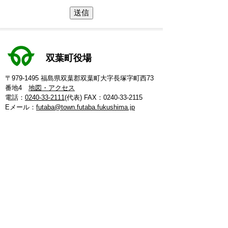
双葉町役場
〒979-1495 福島県双葉郡双葉町大字長塚字町西73
番地4
地図・アクセス
電話：
0240-33-2111
(代表)
FAX：0240-33-2115
Eメール：
futaba@town.futaba.fukushima.jp
法人番号：8000020075469
【いわき支所】
〒974-8212 いわき市東田町二丁目19-4
電話：
0246-84-5200
(代表)
FAX：0246-84-5212
【郡山支所】
〒963-8024 郡山市朝日1丁目 20-2
電話：
024-973-8090
(代表)
FAX：024-933-5120
【埼玉支所】
〒347-0105 埼玉県加須市騎西 36-1
電話：
0480-53-7780
(代表)
FAX：0480-53-7266