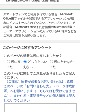
kensetsu@town.futaba.fukushima.jp
スマートフォンでご利用されている場合、Microsoft
Office用ファイルを閲覧できるアプリケーションが端
末にインストールされていないことがございます。そ
の場合、Microsoft Officeまたは無償のMicrosoft社製ビ
ューアーアプリケーションの入っているPC端末などを
ご利用し閲覧をお願い致します。
このページに関するアンケート
このページの情報は役に立ちましたか？
役に立
どちらともい
役にたたなか
った
えない
った
このページに関してご意見がありましたらご記入
ください。
（ご注意）回答が必要なお問い合わせは，直接
このページの「お問い合わせ先」（ページ作成部
署）へお願いします（こちらではお受けできませ
ん）。また住所・電話番号などの個人情報は記入
しないでください