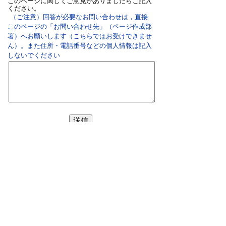
このページに関してご意見がありましたらご記入
ください。
（ご注意）回答が必要なお問い合わせは，直接
このページの「お問い合わせ先」（ページ作成部
署）へお願いします（こちらではお受けできませ
ん）。また住所・電話番号などの個人情報は記入
しないでください
双葉町役場
〒979-1495 福島県双葉郡双葉町大字長塚字町西73
番地4
地図・アクセス
電話：
0240-33-2111
(代表)
FAX：0240-33-2115
Eメール：
futaba@town.futaba.fukushima.jp
法人番号：8000020075469