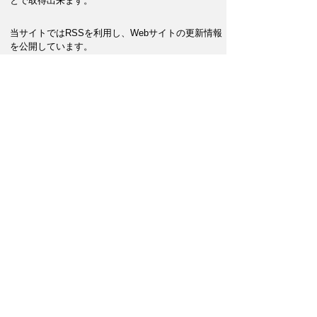
とで取得出来ます。
当サイトではRSSを利用し、Webサイトの更新情報
を公開しています。
RSSリーダー等にアドレスを設定していただくこと
で、最新情報を効率的に取得していただけます。
なお、RSSの公開は、都合により公開を中止した
り、アドレスを変更することがありますので、ご了
承ください。
このページに関するアンケート
このページの情報は役に立ちましたか？
役に立
どちらともい
役にたたなか
った
えない
った
このページに関してご意見がありましたらご記入
ください。
（ご注意）回答が必要なお問い合わせは，直接
このページの「お問い合わせ先」（ページ作成部
署）へお願いします（こちらではお受けできませ
ん）。また住所・電話番号などの個人情報は記入
しないでください