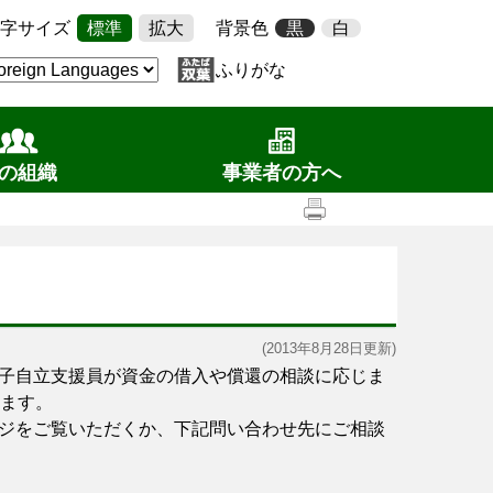
字サイズ
標準
拡大
背景色
黒
白
ふりがな
の組織
事業者の方へ
(2013年8月28日更新)
子自立支援員が資金の借入や償還の相談に応じま
ります。
ジをご覧いただくか、下記問い合わせ先にご相談