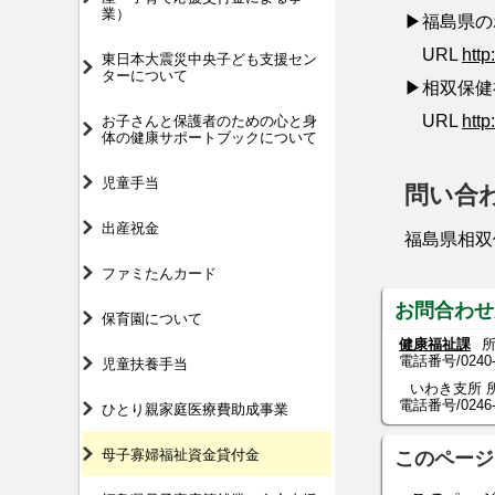
業）
▶福島県の
URL
http
東日本大震災中央子ども支援セン
ターについて
▶相双保健
URL
http
お子さんと保護者のための心と身
体の健康サポートブックについて
児童手当
問い合
出産祝金
福島県相双保健
ファミたんカード
お問合わせ
保育園について
健康福祉課
所
電話番号/
0240
児童扶養手当
いわき支所 所
電話番号/0246-84
ひとり親家庭医療費助成事業
母子寡婦福祉資金貸付金
このページ