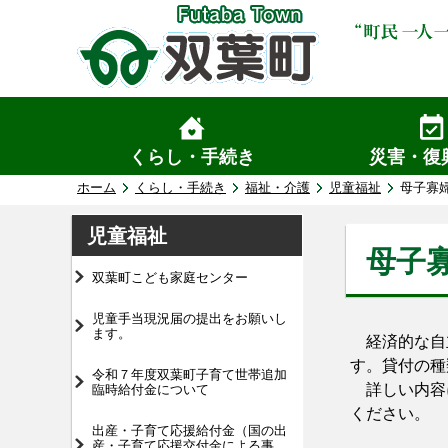
くらし・手続き
災害・復
ホーム
くらし・手続き
福祉・介護
児童福祉
母子寡
児童福祉
母子
双葉町こども家庭センター
児童手当現況届の提出をお願いし
ます。
経済的な自立
す。貸付の種
令和７年度双葉町子育て世帯追加
詳しい内容に
臨時給付金について
ください。
出産・子育て応援給付金（国の出
産・子育て応援交付金による事