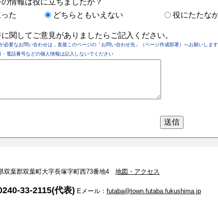
ジの情報は役に立ちましたか？
立った
どちらともいえない
役にたたな
ジに関してご意見がありましたらご記入ください。
が必要なお問い合わせは，直接このページの「お問い合わせ先」（ページ作成部署）へお願いします
所・電話番号などの個人情報は記入しないでください
 福島県双葉郡双葉町大字長塚字町西73番地4
地図・アクセス
240-33-2115(代表)
Eメール：
futaba@town.futaba.fukushima.jp