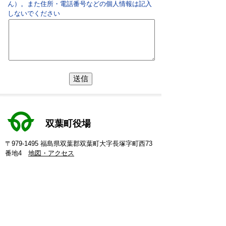
ん）。また住所・電話番号などの個人情報は記入
しないでください
双葉町役場
〒979-1495 福島県双葉郡双葉町大字長塚字町西73
番地4
地図・アクセス
電話：
0240-33-2111
(代表)
FAX：0240-33-2115
Eメール：
futaba@town.futaba.fukushima.jp
法人番号：8000020075469
【いわき支所】
〒974-8212 いわき市東田町二丁目19-4
電話：
0246-84-5200
(代表)
FAX：0246-84-5212