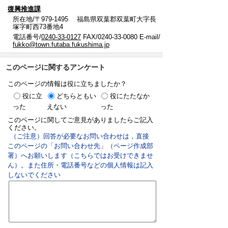
復興推進課
所在地/〒979-1495 福島県双葉郡双葉町大字長
塚字町西73番地4
電話番号/
0240-33-0127
FAX/0240-33-0080 E-mail/
fukko@town.futaba.fukushima.jp
このページに関するアンケート
このページの情報は役に立ちましたか？
役に立
どちらともい
役にたたなか
った
えない
った
このページに関してご意見がありましたらご記入
ください。
（ご注意）回答が必要なお問い合わせは，直接
このページの「お問い合わせ先」（ページ作成部
署）へお願いします（こちらではお受けできませ
ん）。また住所・電話番号などの個人情報は記入
しないでください