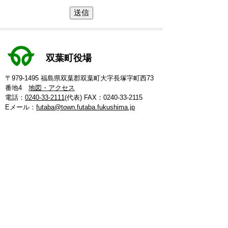
双葉町役場
〒979-1495 福島県双葉郡双葉町大字長塚字町西73
番地4
地図・アクセス
電話：
0240-33-2111
(代表)
FAX：0240-33-2115
Eメール：
futaba@town.futaba.fukushima.jp
法人番号：8000020075469
【いわき支所】
〒974-8212 いわき市東田町二丁目19-4
電話：
0246-84-5200
(代表)
FAX：0246-84-5212
【郡山支所】
〒963-8024 郡山市朝日1丁目 20-2
電話：
024-973-8090
(代表)
FAX：024-933-5120
【埼玉支所】
〒347-0105 埼玉県加須市騎西 36-1
電話：
0480-53-7780
(代表)
FAX：0480-53-7266