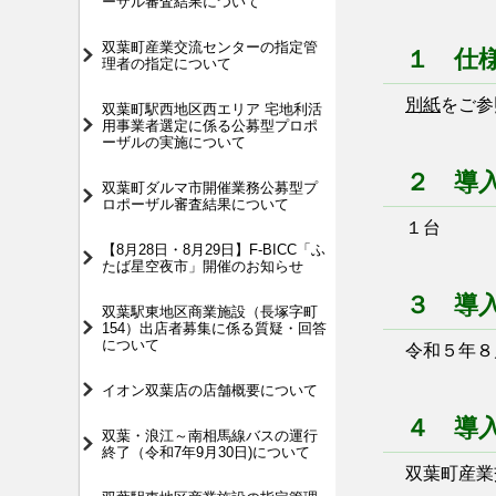
ーザル審査結果について
双葉町産業交流センターの指定管
１ 仕
理者の指定について
別紙
をご参
双葉町駅西地区西エリア 宅地利活
用事業者選定に係る公募型プロポ
ーザルの実施について
２ 導
双葉町ダルマ市開催業務公募型プ
ロポーザル審査結果について
１台
【8月28日・8月29日】F-BICC「ふ
たば星空夜市」開催のお知らせ
３ 導
双葉駅東地区商業施設（長塚字町
154）出店者募集に係る質疑・回答
について
令和５年８月
イオン双葉店の店舗概要について
４ 導
双葉・浪江～南相馬線バスの運行
終了（令和7年9月30日)について
双葉町産業