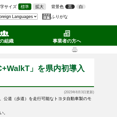
字サイズ
標準
拡大
背景色
黒
白
ふりがな
の組織
事業者の方へ
WalkT」を県内初導入
(2023年8月3日更新)
、公道（歩道）を走行可能なトヨタ自動車製のモ
い。