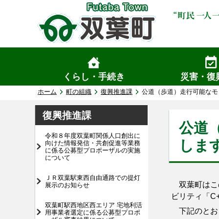
くらし・手続き
災害・復
ホーム
町の組織
復興推進課
公道（歩道）走行可能なモビ
復興推進課
公道
令和８年度双葉町関係人口創出に
しま
向けた情報発信・共創促進等業務
に係る公募型プロポーザルの実施
について
ＪＲ双葉駅東西自由通路での提灯
双葉町はこの
展示のお知らせ
ビリティ「C
双葉町駅西地区西エリア 宅地利活
下記のとお
用事業者選定に係る公募型プロポ