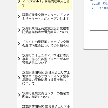
ィ「C+WalkT」を県内初導入しま
（ご注意）回答
す
せん）。また住
双葉町産業交流センターに「ファ
ミリーマート」がオープンします
双葉駅東地区商業施設設計業務委
託受託候補者の選定結果について
「さくらの里双葉」オープン交流
会及び内覧会についてのお知らせ
双葉町コミュニティバス運行委託
事業に係る公募型プロポーザルの
審査結果について
双葉駅西側地区 深谷周辺エリア土
地活用に係るサウンディング型市
場調査の実施結果（提案者無し）
について
双葉町産業交流センターの指定管
理者の指定について
双葉駅西側地区 深谷周辺エリア土