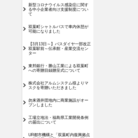
新型コロナウイルス感染症に関す
る中小企業者向け支援制度につい
て
双葉町シャトルバスで車内休憩が
可能になりました
【3月13日～】バスダイヤ一部改正
双葉駅前～伝承館・産業交流セン
ター
東邦銀⾏・勝⼭⼯業による双葉町
への寄贈⽬録贈呈式について
株式会社アルムシステム様よりマ
スクを寄贈いただきました
勿来酒井団地内に商業施設がオー
プンしました
工場立地法・福島県工業開発条例
の届出について
UR都市機構と「双葉町内復興拠点