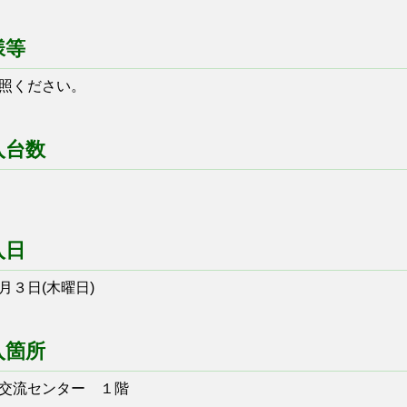
様等
照ください。
入台数
入日
３日(木曜日)
入箇所
交流センター １階