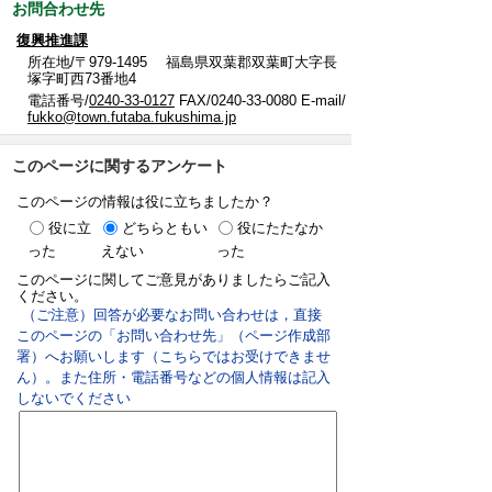
お問合わせ先
復興推進課
所在地/〒979-1495 福島県双葉郡双葉町大字長
塚字町西73番地4
電話番号/
0240-33-0127
FAX/0240-33-0080 E-mail/
fukko@town.futaba.fukushima.jp
このページに関するアンケート
このページの情報は役に立ちましたか？
役に立
どちらともい
役にたたなか
った
えない
った
このページに関してご意見がありましたらご記入
ください。
（ご注意）回答が必要なお問い合わせは，直接
このページの「お問い合わせ先」（ページ作成部
署）へお願いします（こちらではお受けできませ
ん）。また住所・電話番号などの個人情報は記入
しないでください