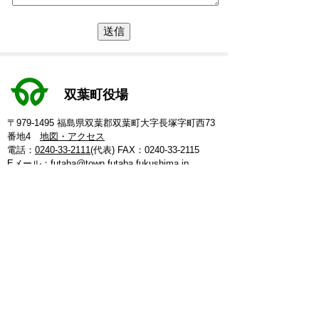
双葉町役場
〒979-1495 福島県双葉郡双葉町大字長塚字町西73
番地4
地図・アクセス
電話：
0240-33-2111
(代表)
FAX：0240-33-2115
Eメール：
futaba@town.futaba.fukushima.jp
法人番号：8000020075469
【いわき支所】
〒974-8212 いわき市東田町二丁目19-4
電話：
0246-84-5200
(代表)
FAX：0246-84-5212
【郡山支所】
〒963-8024 郡山市朝日1丁目 20-2
電話：
024-973-8090
(代表)
FAX：024-933-5120
【埼玉支所】
〒347-0105 埼玉県加須市騎西 36-1