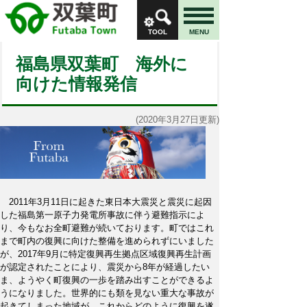
TOOL
MENU
福島県双葉町 海外に
向けた情報発信
(2020年3月27日更新)
2011年3月11日に起きた東日本大震災と震災に起因
した福島第一原子力発電所事故に伴う避難指示によ
り、今もなお全町避難が続いております。町ではこれ
まで町内の復興に向けた整備を進められずにいました
が、2017年9月に特定復興再生拠点区域復興再生計画
が認定されたことにより、震災から8年が経過したい
ま、ようやく町復興の一歩を踏み出すことができるよ
うになりました。世界的にも類を見ない重大な事故が
起きてしまった地域が、これからどのように復興を遂