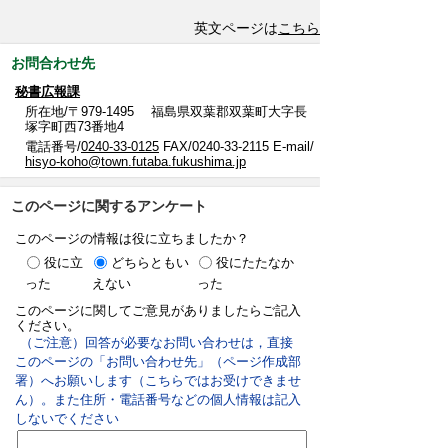
英文ページは
こちら
お問合わせ先
秘書広報課
所在地/〒979-1495 福島県双葉郡双葉町大字長
塚字町西73番地4
電話番号/
0240-33-0125
FAX/0240-33-2115 E-mail/
hisyo-koho@town.futaba.fukushima.jp
このページに関するアンケート
このページの情報は役に立ちましたか？
役に立
どちらともい
役にたたなか
った
えない
った
このページに関してご意見がありましたらご記入
ください。
（ご注意）回答が必要なお問い合わせは，直接
このページの「お問い合わせ先」（ページ作成部
署）へお願いします（こちらではお受けできませ
ん）。また住所・電話番号などの個人情報は記入
しないでください