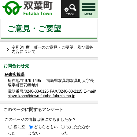
TOOL
MENU
ご意見・ご要望
令和3年度 町へのご意見・ご要望、及び回答
内容について
お問合わせ先
秘書広報課
所在地/〒979-1495 福島県双葉郡双葉町大字長
塚字町西73番地4
電話番号/
0240-33-0125
FAX/0240-33-2115 E-mail/
hisyo-koho@town.futaba.fukushima.jp
このページに関するアンケート
このページの情報は役に立ちましたか？
役に立
どちらともい
役にたたなか
った
えない
った