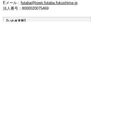
Eメール：
futaba@town.futaba.fukushima.jp
法人番号：8000020075469
【いわき支所】
〒974-8212 いわき市東田町二丁目19-4
電話：
0246-84-5200
(代表)
FAX：0246-84-5212
【郡山支所】
〒963-8024 郡山市朝日1丁目 20-2
電話：
024-973-8090
(代表)
FAX：024-933-5120
【埼玉支所】
〒347-0105 埼玉県加須市騎西 36-1
電話：
0480-53-7780
(代表)
FAX：0480-53-7266
【つくば連絡所】
〒305-0044 茨城県つくば市吾妻3丁目7-14
エスワンビル内（1-Ｊ）
電話：
:029-854-7511
(代表)
FAX：029-854-7511
メルマガ
お問い合わせ
プライバシーポリシー
免責事項
リンクについて
このサイトの使い方
このサイトの考え方