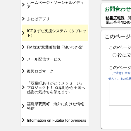
ホームページ・ソーシャルメディ
ア
お問合わせ
秘書広報課
所
ふたばアプリ
電話番号/
0240
ICTきずな支援システム（タブレッ
ト）
このページ
このペー
FM放送“双葉町情報 FMいわき発”
役に
メール配信サービス
このペー
復興ロゴマーク
（ご注意）回答
せん）。また住
「双葉町ありがとうメッセージ」
プロジェクト！-双葉町から全国へ
感謝の気持ちを伝えます-
福島県双葉町 海外に向けた情報
発信
Information on Futaba for overseas