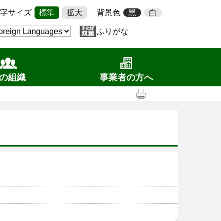
字サイズ
標準
拡大
背景色
黒
白
ふりがな
の組織
事業者の方へ
）