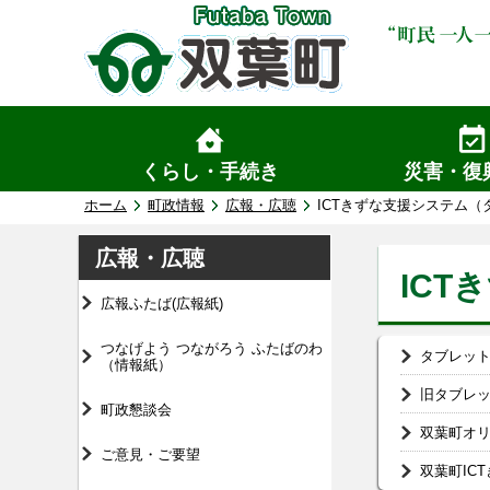
くらし・手続き
災害・復
ホーム
町政情報
広報・広聴
ICTきずな支援システム（
広報・広聴
IC
広報ふたば(広報紙)
つなげよう つながろう ふたばのわ
タブレッ
（情報紙）
旧タブレ
町政懇談会
双葉町オ
ご意見・ご要望
双葉町IC