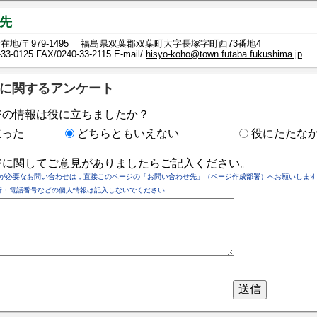
先
在地/〒979-1495 福島県双葉郡双葉町大字長塚字町西73番地4
-33-0125
FAX/0240-33-2115 E-mail/
hisyo-koho@town.futaba.fukushima.jp
に関するアンケート
ジの情報は役に立ちましたか？
立った
どちらともいえない
役にたたな
ジに関してご意見がありましたらご記入ください。
が必要なお問い合わせは，直接このページの「お問い合わせ先」（ページ作成部署）へお願いします
所・電話番号などの個人情報は記入しないでください