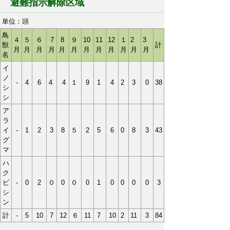
避難指示解除区域
単位：頭
鳥
４
５
６
7
8
９
10
11
12
１
2
3
獣
計
月
月
月
月
月
月
月
月
月
月
月
月
名
イ
ノ
-
4
6
4
4
１
9
1
4
2
3
0
38
シ
シ
ア
ラ
イ
-
1
2
3
8
５
2
5
6
0
8
3
43
グ
マ
ハ
ク
ビ
-
0
2
０
0
０
0
1
0
0
0
0
3
シ
ン
計
-
5
10
7
12
６
11
7
10
2
11
3
84