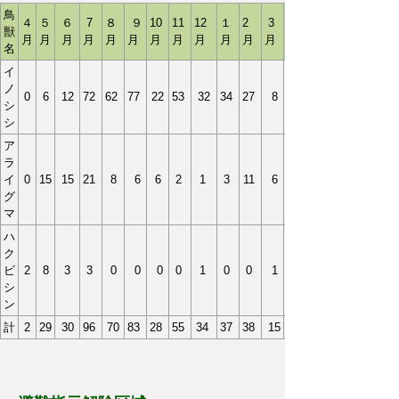
鳥
４
５
６
7
８
９
10
11
12
１
2
3
獣
月
月
月
月
月
月
月
月
月
月
月
月
名
イ
ノ
0
6
12
72
62
77
22
53
32
34
27
8
シ
シ
ア
ラ
イ
0
15
15
21
8
6
6
2
1
3
11
6
グ
マ
ハ
ク
ビ
2
8
3
3
0
0
0
0
1
0
0
1
シ
ン
計
2
29
30
96
70
83
28
55
34
37
38
15