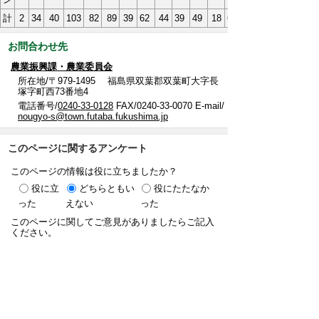
計
2
34
40
103
82
89
39
62
44
39
49
18
601
お問合わせ先
農業振興課・農業委員会
所在地/〒979-1495 福島県双葉郡双葉町大字長
塚字町西73番地4
電話番号/
0240-33-0128
FAX/0240-33-0070 E-mail/
nougyo-s@town.futaba.fukushima.jp
このページに関するアンケート
このページの情報は役に立ちましたか？
役に立
どちらともい
役にたたなか
った
えない
った
このページに関してご意見がありましたらご記入
ください。
（ご注意）回答が必要なお問い合わせは，直接
このページの「お問い合わせ先」（ページ作成部
署）へお願いします（こちらではお受けできませ
ん）。また住所・電話番号などの個人情報は記入
しないでください