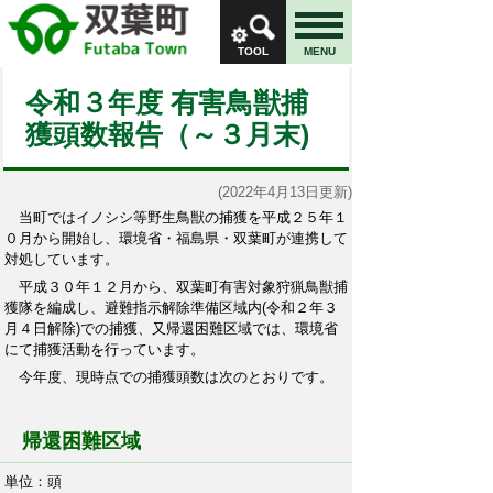
TOOL
MENU
令和３年度 有害鳥獣捕
獲頭数報告（～３月末)
(2022年4月13日更新)
当町ではイノシシ等野生鳥獣の捕獲を平成２５年１
０月から開始し、環境省・福島県・双葉町が連携して
対処しています。
平成３０年１２月から、双葉町有害対象狩猟鳥獣捕
獲隊を編成し、避難指示解除準備区域内(令和２年３
月４日解除)での捕獲、又帰還困難区域では、環境省
にて捕獲活動を行っています。
今年度、現時点での捕獲頭数は次のとおりです。
帰還困難区域
単位：頭