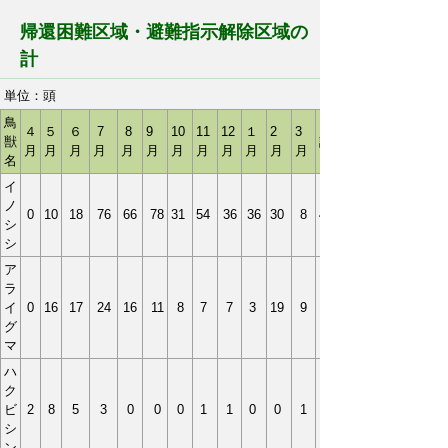
帰還困難区域・避難指示解除区域の
計
単位：頭
鳥
４
５
６
7
8
9
10
11
12
１
2
3
獣
計
月
月
月
月
月
月
月
月
月
月
月
月
名
イ
ノ
0
10
18
76
66
78
31
54
36
36
30
8
443
シ
シ
ア
ラ
イ
0
16
17
24
16
11
8
7
7
3
19
9
137
グ
マ
ハ
ク
ビ
2
8
5
3
0
0
0
1
1
0
0
1
シ
ン