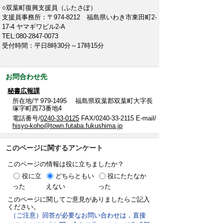
○双葉町復興支援員（ふたさぽ）
支援員事務所：〒974-8212 福島県いわき市東田町2-
17-4 ヤマギワビル2-A
TEL:080-2847-0073
受付時間：平日8時30分～17時15分
お問合わせ先
秘書広報課
所在地/〒979-1495 福島県双葉郡双葉町大字長
塚字町西73番地4
電話番号/
0240-33-0125
FAX/0240-33-2115 E-mail/
hisyo-koho@town.futaba.fukushima.jp
このページに関するアンケート
このページの情報は役に立ちましたか？
役に立
どちらともい
役にたたなか
った
えない
った
このページに関してご意見がありましたらご記入
ください。
（ご注意）回答が必要なお問い合わせは，直接