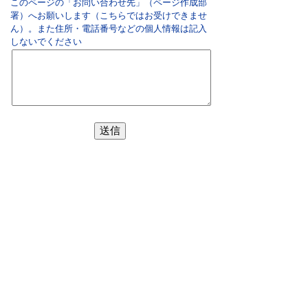
このページの「お問い合わせ先」（ページ作成部
署）へお願いします（こちらではお受けできませ
ん）。また住所・電話番号などの個人情報は記入
しないでください
双葉町役場
〒979-1495 福島県双葉郡双葉町大字長塚字町西73
番地4
地図・アクセス
電話：
0240-33-2111
(代表)
FAX：0240-33-2115
Eメール：
futaba@town.futaba.fukushima.jp
法人番号：8000020075469
【いわき支所】