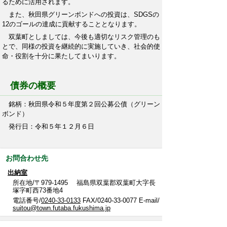
るために活用されます。
また、秋田県グリーンボンドへの投資は、SDGSの
12のゴールの達成に貢献することとなります。
双葉町としましては、今後も適切なリスク管理のも
とで、同様の投資を継続的に実施していき、社会的使
命・役割を十分に果たしてまいります。
債券の概要
銘柄：秋田県令和５年度第２回公募公債（グリーン
ボンド）
発行日：令和５年１２月６日
お問合わせ先
出納室
所在地/〒979-1495 福島県双葉郡双葉町大字長
塚字町西73番地4
電話番号/
0240-33-0133
FAX/0240-33-0077 E-mail/
suitou@town.futaba.fukushima.jp