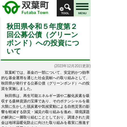
TOOL
MENU
秋田県令和５年度第２
回公募公債（グリーン
ボンド）への投資につ
いて
(2023年12月20日更新)
双葉町では、基金の一部について、安定的かつ効率
的な基金運用を通じた社会貢献への取り組みとして、
秋田県が発行する公募公債（グリーンボンド）への投
資を実施しました。
秋田県は、再生可能エネルギー源や二酸化炭素を吸
収する森林資源の宝庫であり、そのポテンシャルを最
大限に生かした脱炭素や気候変動による自然災害の影
響を軽減する防災・減災の取り組みを進め、環境課題
の解決に一層取り組むこととしており、調達された資
金は地球温暖化防止に向けた取り組みを着実に推進す