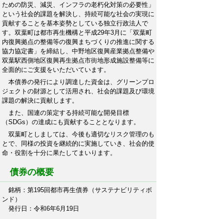
ための防災、減災、インフラの老朽化対策の必要性」
という社会的課題を解決し、持続可能な社会の実現に
貢献することを基本姿勢としている独立行政法人で
す。双葉町は都市再生機構と平成29年3月に「双葉町
内復興拠点の整備等の復興まちづくりの推進に関する
協力協定書」を締結し、中野地区復興産業拠点整備や
双葉駅西側地区復興再生拠点市街地形成施設整備等に
全面的にご支援をいただいています。
本債券の発行により調達した資金は、グリーンプロ
ジェクトの財源として活用され、社会的課題及び環境
課題の解決に貢献します。
また、国連の策定する持続可能な開発目標
（SDGs）の達成にも貢献することとなります。
双葉町としましては、今後も適切なリスク管理のも
とで、同様の投資を継続的に実施していき、社会的使
命・役割を十分に果たしてまいります。
債券の概要
銘柄：第195回都市再生債券（サステナビリティボ
ンド）
発行日：令和6年6月19日