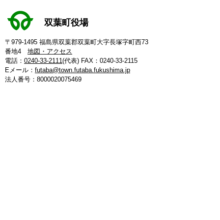
双葉町役場
〒979-1495 福島県双葉郡双葉町大字長塚字町西73
番地4
地図・アクセス
電話：
0240-33-2111
(代表)
FAX：0240-33-2115
Eメール：
futaba@town.futaba.fukushima.jp
法人番号：8000020075469
【いわき支所】
〒974-8212 いわき市東田町二丁目19-4
電話：
0246-84-5200
(代表)
FAX：0246-84-5212
【郡山支所】
〒963-8024 郡山市朝日1丁目 20-2
電話：
024-973-8090
(代表)
FAX：024-933-5120
【埼玉支所】
〒347-0105 埼玉県加須市騎西 36-1
電話：
0480-53-7780
(代表)
FAX：0480-53-7266
【つくば連絡所】
〒305-0044 茨城県つくば市吾妻3丁目7-14
エスワンビル内（1-Ｊ）