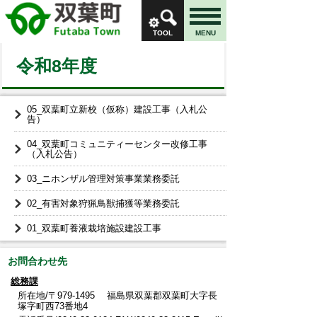
TOOL
MENU
令和8年度
05_双葉町立新校（仮称）建設工事（入札公
告）
04_双葉町コミュニティーセンター改修工事
（入札公告）
03_ニホンザル管理対策事業業務委託
02_有害対象狩猟鳥獣捕獲等業務委託
01_双葉町養液栽培施設建設工事
お問合わせ先
総務課
所在地/〒979-1495 福島県双葉郡双葉町大字長
塚字町西73番地4