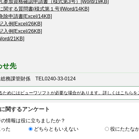
参加資格確認申請書（様式第3号）[Word/19KB]
関する質問書(様式第１号)[Word/14KB]
申請書[Excel/14KB]
例[Excel/26KB]
例[Excel/26KB]
rd/21KB]
わせ先
課管財係 TEL0240-33-0124
るためにはビューワソフトが必要な場合があります。詳しくはこちらを
に関するアンケート
ジの情報は役に立ちましたか？
立った
どちらともいえない
役にたたな