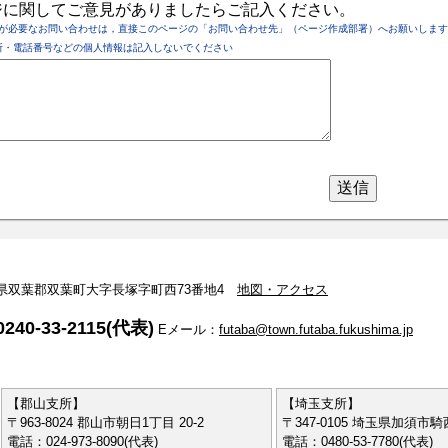
ジに関してご意見がありましたらご記入ください。
が必要なお問い合わせは，直接このページの「お問い合わせ先」（ページ作成部署）へお願いします
所・電話番号などの個人情報は記入しないでください
 福島県双葉郡双葉町大字長塚字町西73番地4
地図・アクセス
240-33-2115(代表)
Eメール：
futaba@town.futaba.fukushima.jp
【郡山支所】
【埼玉支所】
〒963-8024 郡山市朝日1丁目 20-2
〒347-0105 埼玉県加須市騎西
電話：024-973-8090(代表)
電話：0480-53-7780(代表)