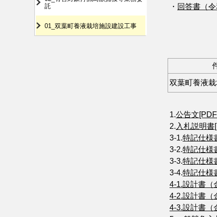
託
・
回答書（令和8
01_双葉町養液栽培施設建設工事
双葉町養液栽
1.
公告文[PDF/
2.
入札説明書[P
3-1.
特記仕様書
3-2.
特記仕様書
3-3.
特記仕様書
3-4.
特記仕様書
4-1.設計書（
4-2.設計書（
4-3.設計書（