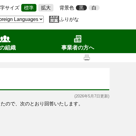
字サイズ
標準
拡大
背景色
黒
白
ふりがな
の組織
事業者の方へ
(2026年5月7日更新)
したので、次のとおり回答いたします。