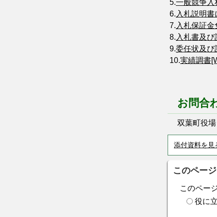
5.
一般競争入札
6.
入札説明書に
7.
入札保証金免除
8.
入札書及び記入
9.
委任状及び記入
10.
実績調書[Wo
お問合
双葉町役場 総務
添付資料を見
このページ
このペー
役に