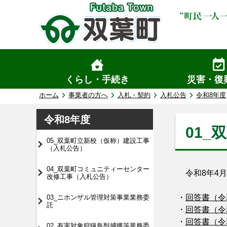
くらし・手続き
災害・復
ホーム
事業者の方へ
入札・契約
入札公告
令和8年度
令和8年度
01
05_双葉町立新校（仮称）建設工事
（入札公告）
04_双葉町コミュニティーセンター
令和8年4月
改修工事（入札公告）
・
回答書（令和8
03_ニホンザル管理対策事業業務委
託
・
回答書（令和8
・
回答書（令和8
02_有害対象狩猟鳥獣捕獲等業務委