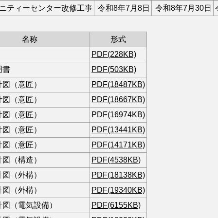
ニティーセンター改修工事
令和
8
年
7
月
8
日
令和
8
年
7
月
30
日
名称
形式
PDF(228KB)
明書
PDF(503KB)
計図（意匠）
PDF(18487KB)
計図（意匠）
PDF(18667KB)
計図（意匠）
PDF(16974KB)
計図（意匠）
PDF(13441KB)
計図（意匠）
PDF(14171KB)
計図（構造）
PDF(4538KB)
計図（外構）
PDF(18138KB)
計図（外構）
PDF(19340KB)
計図（電気設備）
PDF(6155KB)