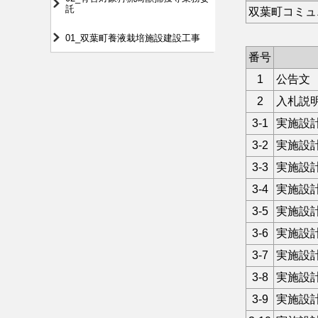
託
双葉町コミュ
01_双葉町養液栽培施設建設工事
番号
1
公告文
2
入札説
3-1
実施設
3-2
実施設
3-3
実施設
3-4
実施設
3-5
実施設
3-6
実施設
3-7
実施設
3-8
実施設
3-9
実施設