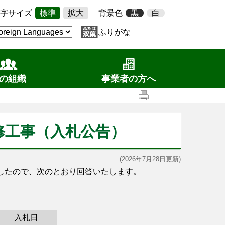
字サイズ
標準
拡大
背景色
黒
白
ふりがな
の組織
事業者の方へ
修工事（入札公告）
(2026年7月28日更新)
したので、次のとおり回答いたします。
入札日