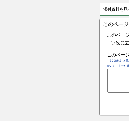
添付資料を見
このページ
このペー
役に
このペー
（ご注意）回答
せん）。また住