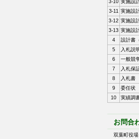
3-10
実施設
3-11
実施設
3-12
実施設
3-13
実施設
4
設計書
5
入札説
6
一般競
7
入札保
8
入札書
9
委任状
10
実績調
お問合
双葉町役場 総務