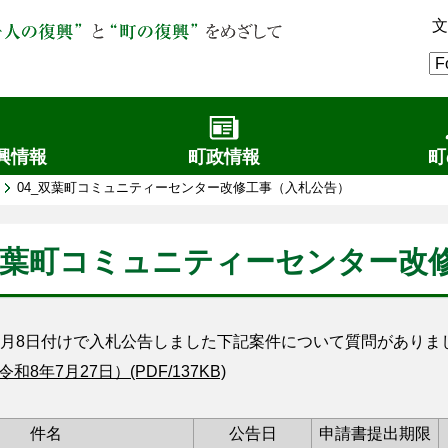
文
興情報
町政情報
町
04_双葉町コミュニティーセンター改修工事（入札公告）
_双葉町コミュニティーセンター改
月8日付けで入札公告しました下記案件について質問がありま
和8年7月27日）(PDF/137KB)
件名
公告日
申請書提出期限