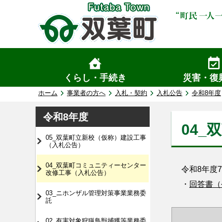
くらし・手続き
災害・復
ホーム
事業者の方へ
入札・契約
入札公告
令和8年度
令和8年度
04
05_双葉町立新校（仮称）建設工事
（入札公告）
04_双葉町コミュニティーセンター
令和8年度7
改修工事（入札公告）
・
回答書（令
03_ニホンザル管理対策事業業務委
託
02_有害対象狩猟鳥獣捕獲等業務委