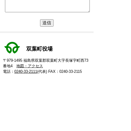
双葉町役場
〒979-1495 福島県双葉郡双葉町大字長塚字町西73
番地4
地図・アクセス
電話：
0240-33-2111
(代表)
FAX：0240-33-2115
Eメール：
futaba@town.futaba.fukushima.jp
法人番号：8000020075469
【いわき支所】
〒974-8212 いわき市東田町二丁目19-4
電話：
0246-84-5200
(代表)
FAX：0246-84-5212
【郡山支所】
〒963-8024 郡山市朝日1丁目 20-2
電話：
024-973-8090
(代表)
FAX：024-933-5120